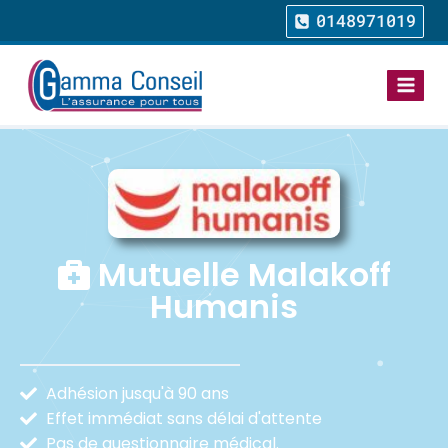
0148971019
Mutuelle Malakoff
Humanis
Adhésion jusqu'à 90 ans
Effet immédiat sans délai d'attente
Pas de questionnaire médical.