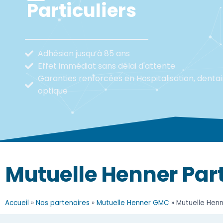
Particuliers
Adhésion jusqu’à 85 ans
Effet immédiat sans délai d'attente
Garanties renforcées en Hospitalisation, dentai
optique
Mutuelle Henner Part
Accueil
»
Nos partenaires
»
Mutuelle Henner GMC
»
Mutuelle Henn