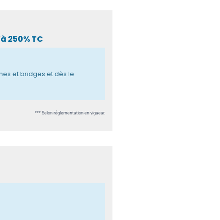
’à 250% TC
es et bridges et dès le
*** Selon réglementation en vigueur.