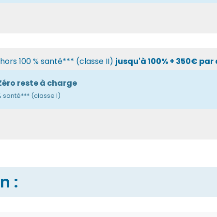
ors 100 % santé*** (classe II)
jusqu'à 100% + 350€ par
Zéro reste à charge
santé*** (classe I)
n :