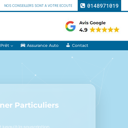
0148971019
NOS CONSEILLERS SONT A VOTRE ECOUTE
 Prêt
Assurance Auto
Contact
er Particuliers
usqu’à la souscription.