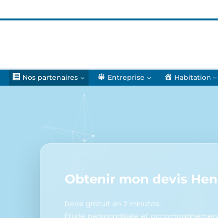
Nos partenaires
Entreprise
Habitation –
Obtenir mon devis
Henn
Devis gratuit en 2 minutes.
Étude personnalisée et accompagnement j