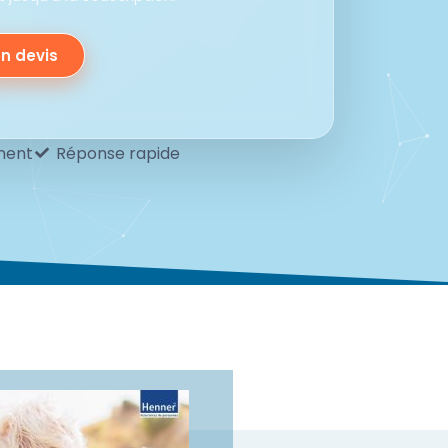
n devis
ment
Réponse rapide