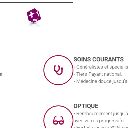
SOINS COURANTS
• Généralistes et spécial
r.
• Tiers-Payant national.
• Médecine douce jusqu'à
OPTIQUE
• Remboursement jusqu'à
avec verres progressifs.
• Forfaits jusqu'à 300€ pou