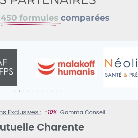
e
450 formules
comparées
ons Exclusives :
Gamma Conseil
utuelle Charente