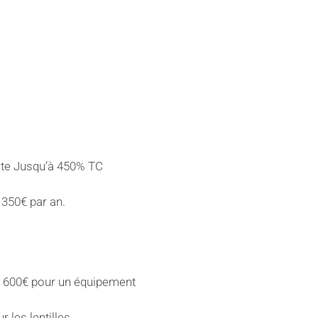
iste Jusqu’à 450% TC
 350€ par an.
 600€ pour un équipement
r les lentilles.