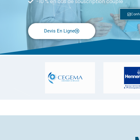
-10 % en cas de souscription couple
Conf
Devis En Ligne