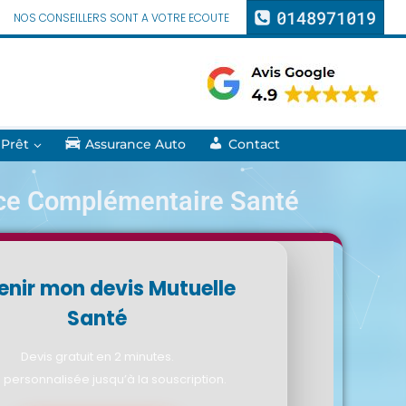
0148971019
NOS CONSEILLERS SONT A VOTRE ECOUTE
 Prêt
Assurance Auto
Contact
ce Complémentaire Santé
enir mon devis Mutuelle
Santé
Devis gratuit en 2 minutes.
 personnalisée jusqu’à la souscription.