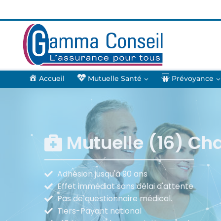
Accueil
Mutuelle Santé
Prévoyance
Mutuelle (16) Ch
Adhésion jusqu'à 90 ans
Effet immédiat sans délai d'attente
Pas de questionnaire médical.
Tiers-Payant national