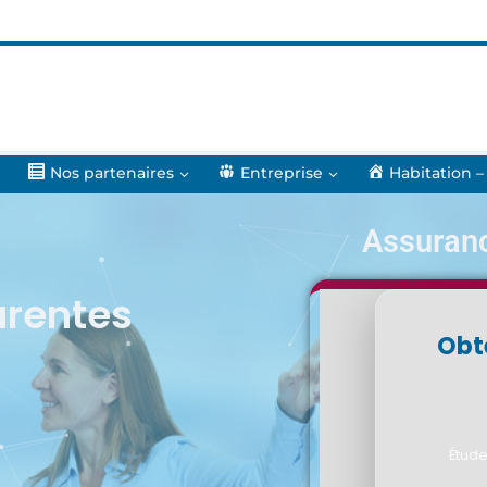
Nos partenaires
Entreprise
Habitation –
Assuran
arentes
Obt
Étude