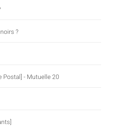
?
noirs ?
 Postal] - Mutuelle 20
ants]