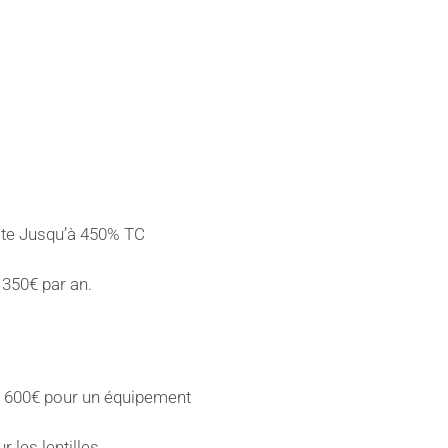
iste Jusqu’à 450% TC
 350€ par an.
 600€ pour un équipement
r les lentilles.