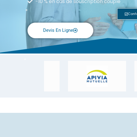
-10 % en cas de souscription couple
Conf
Devis En Ligne