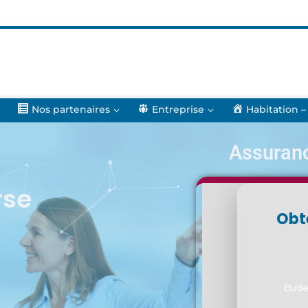
Nos partenaires
Entreprise
Habitation –
Assuran
rse
Obt
Étude