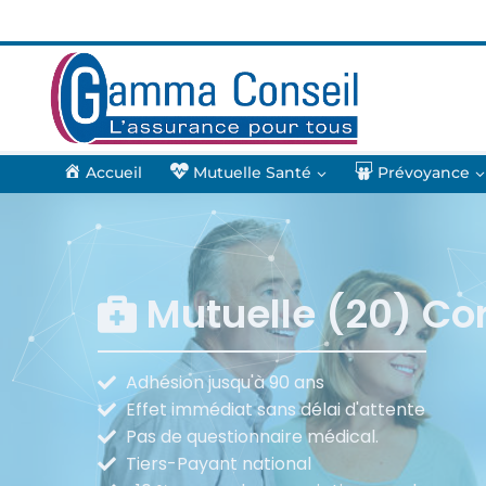
Accueil
Mutuelle Santé
Prévoyance
Mutuelle (20) Co
Adhésion jusqu'à 90 ans
Effet immédiat sans délai d'attente
Pas de questionnaire médical.
Tiers-Payant national