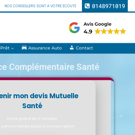
0148971019
NOS CONSEILLERS SONT A VOTRE ECOUTE
 Prêt
Assurance Auto
Contact
ce Complémentaire Santé
enir mon devis Mutuelle
Santé
Devis gratuit en 2 minutes.
 personnalisée jusqu’à la souscription.