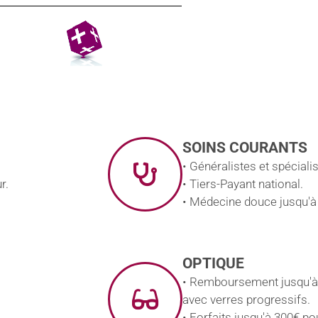
SOINS COURANTS
• Généralistes et spécial
r.
• Tiers-Payant national.
• Médecine douce jusqu'à
OPTIQUE
• Remboursement jusqu'à
avec verres progressifs.
• Forfaits jusqu'à 300€ pou