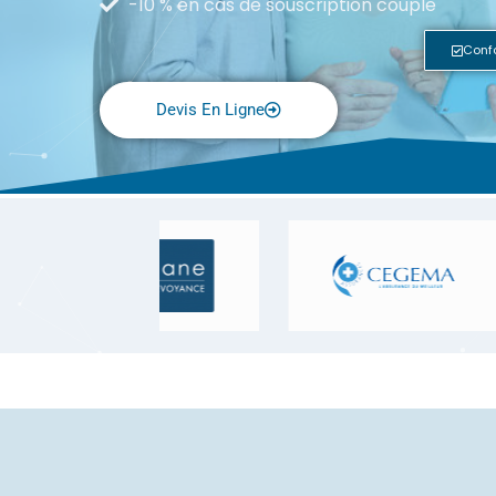
-10 % en cas de souscription couple
Conf
Devis En Ligne