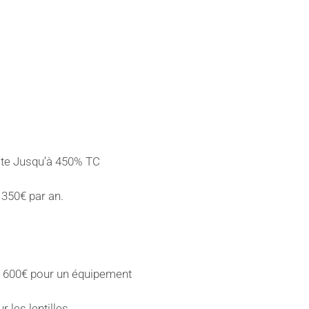
iste Jusqu’à 450% TC
 350€ par an.
 600€ pour un équipement
r les lentilles.