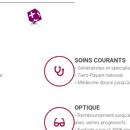
SOINS COURANTS
• Généralistes et spécial
r.
• Tiers-Payant national.
• Médecine douce jusqu'à
OPTIQUE
• Remboursement jusqu'à
avec verres progressifs.
• Forfaits jusqu'à 300€ pou