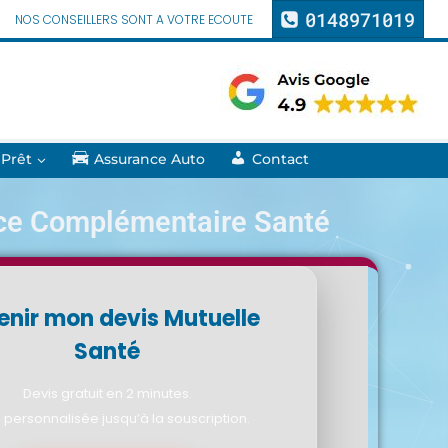
0148971019
NOS CONSEILLERS SONT A VOTRE ECOUTE
 Prêt
Assurance Auto
Contact
ce Complémentaire Santé
enir mon devis Mutuelle
Santé
Devis gratuit en 2 minutes.
 personnalisée jusqu’à la souscription.