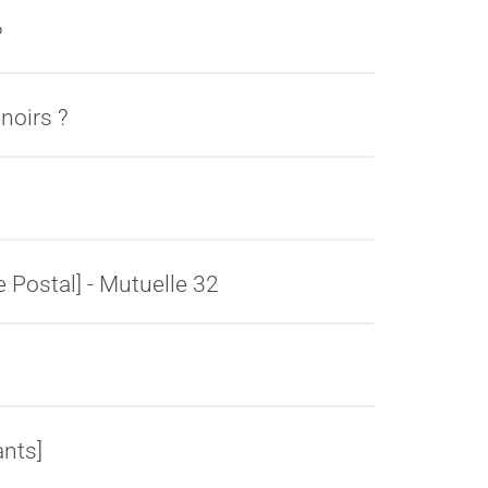
?
noirs ?
 Postal] - Mutuelle 32
ants]