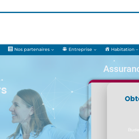
Nos partenaires
Entreprise
Habitation –
Assuran
rs
Obt
Étude