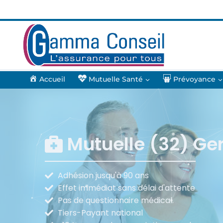
Accueil
Mutuelle Santé
Prévoyance
Mutuelle (32) Ge
Adhésion jusqu'à 90 ans
Effet immédiat sans délai d'attente
Pas de questionnaire médical.
Tiers-Payant national