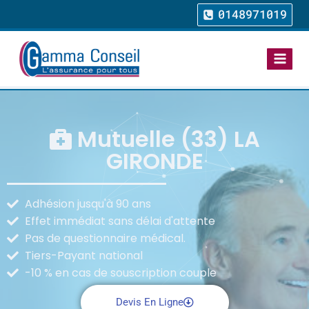
0148971019
Mutuelle (33) LA
GIRONDE
Adhésion jusqu'à 90 ans
Effet immédiat sans délai d'attente
Pas de questionnaire médical.
Tiers-Payant national
-10 % en cas de souscription couple
Devis En Ligne