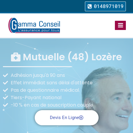
0148971019
Mutuelle (48) Lozère
Adhésion jusqu'à 90 ans
Effet immédiat sans délai d'attente
Pas de questionnaire médical.
Tiers-Payant national
-10 % en cas de souscription couple
Devis En Ligne