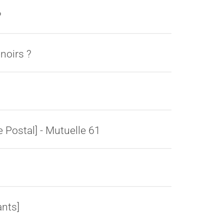
?
noirs ?
 Postal] - Mutuelle 61
ants]