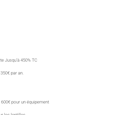
iste Jusqu’à 450% TC
 350€ par an.
 600€ pour un équipement
r les lentilles.