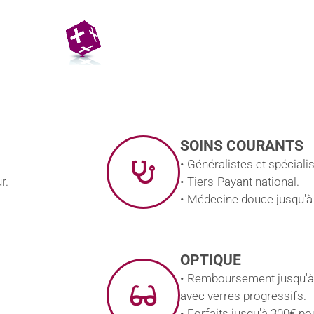
SOINS COURANTS
• Généralistes et spécial
r.
• Tiers-Payant national.
• Médecine douce jusqu'à
OPTIQUE
• Remboursement jusqu'à
avec verres progressifs.
• Forfaits jusqu'à 300€ pou