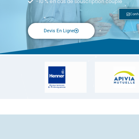
-10 % en cas de souscription couple
Conf
Devis En Ligne