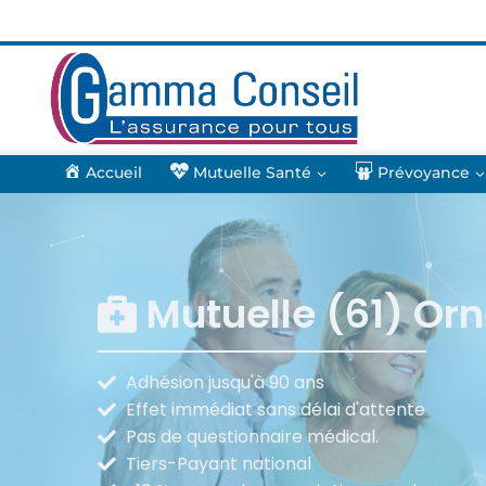
Accueil
Mutuelle Santé
Prévoyance
Mutuelle (61) Or
Adhésion jusqu'à 90 ans
Effet immédiat sans délai d'attente
Pas de questionnaire médical.
Tiers-Payant national