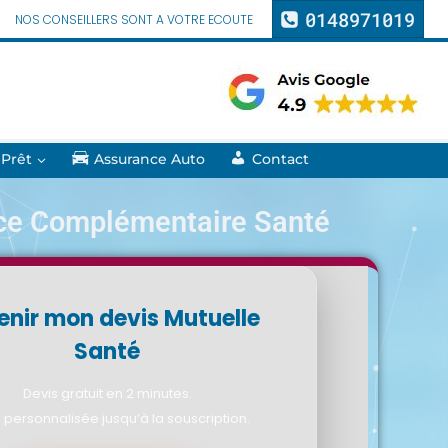
0148971019
NOS CONSEILLERS SONT A VOTRE ECOUTE
 Prêt
Assurance Auto
Contact
ce Complémentaire Santé
enir mon devis Mutuelle
Santé
Devis gratuit en 2 minutes.
 personnalisée jusqu’à la souscription.