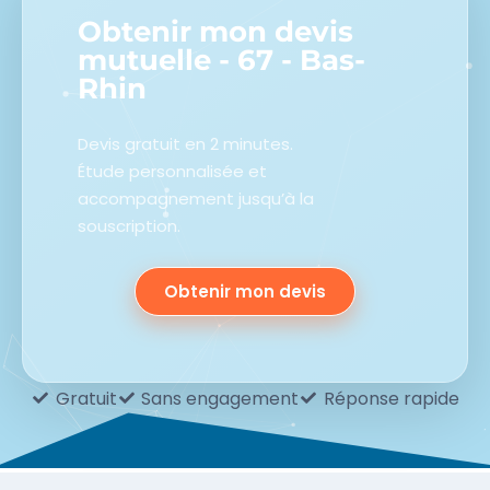
Obtenir mon devis
mutuelle - 67 - Bas-
Rhin
Devis gratuit en 2 minutes.
Étude personnalisée et
accompagnement jusqu’à la
souscription.
Obtenir mon devis
Gratuit
Sans engagement
Réponse rapide