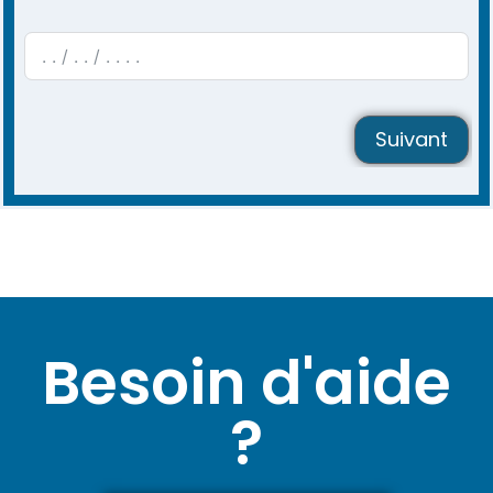
[elementor-template id="18070"]
Suivant
Besoin d'aide
?