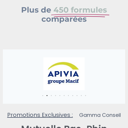
Plus de
450 formules
comparées
Promotions Exclusives :
2
m
o
i
s
G
r
a
Gamma
Conseil